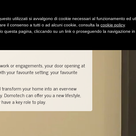
who we are
showroom
products
uesto utilizzati si avvalgono di cookie necessari al funzionamento ed utili 
are il consenso a tutti o ad alcuni cookie, consulta la
cookie policy
.
 questa pagina, cliccando su un link o proseguendo la navigazione in a
of work or engagements, your door opening at
h your favourite setting: your favourite
transform your home into an ever-new
. Domotech can offer you a new lifestyle,
have a key role to play.