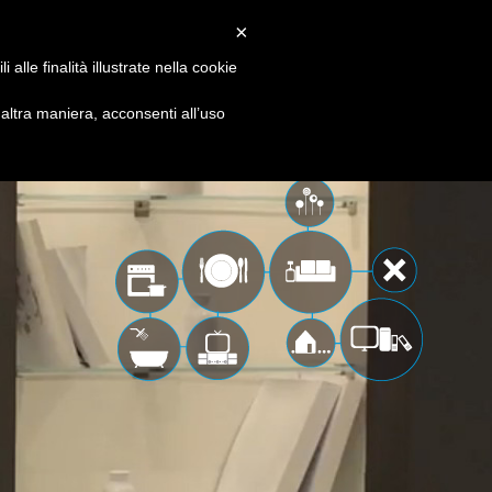
EN
IT
×
 & solutions
media
contacts
alle finalità illustrate nella cookie
ltra maniera, acconsenti all’uso