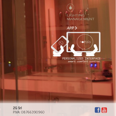
Domotech può dare voce ai tuoi desideri, e
trasformare la casa in un ambiente sempre nuovo,
adatto a tutti i momenti della tua giornata. Domotech
può offrirti un nuovo stile di vita, dove il confort,
l’efficienza, la tecnologia, la sicurezza hanno un ruolo
primario.
2G Srl
P.IVA: 08766390960