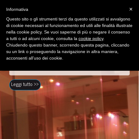
EN
IT
Toggle
×
Informativa
naviga
Questo sito o gli strumenti terzi da questo utilizzati si avvalgono
di cookie necessari al funzionamento ed utili alle finalità illustrate
Cucina
Bagno
Studio
nella cookie policy. Se vuoi saperne di più o negare il consenso
a tutti o ad alcuni cookie, consulta la
cookie policy
.
Chiudendo questo banner, scorrendo questa pagina, cliccando
su un link o proseguendo la navigazione in altra maniera,
BAGNO
acconsenti all’uso dei cookie.
Immagina di dare il buongiorno alla tua giornata con le ultime notizie visualizzate sul tuo MirrorTV, oppure di ascoltare la radio, o la musica che più gradisci al momento del risveglio dal sistema di diffusione sonora multi zona, e di poter definire la temperatura ottimale, o l’illuminazione più adatta semplicemente con un click.
Se invece si tratta di una giornata di festa, con più
tempo a disposizione, con un solo tocco dal controller
Leggi tutto >>
a parete o dal tuo tablet potrai dare il via alla tua
home spa experience: l’illuminazione colorata
dinamica sarà rilassante, o energizzante, la musica si
assocerà all’atmosfera generale, verranno sprigionati
pregiati aromi… Immagina un trattamento di
cromoterapia aromatica tutto personale e costruito
apposta per te, per la salute di corpo e mente.